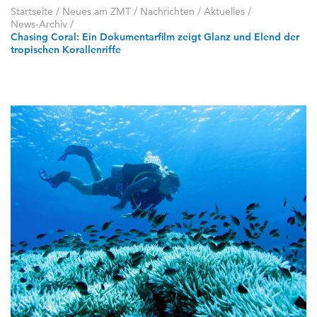
Startseite
/
Neues am ZMT
/
Nachrichten / Aktuelles
/
News-Archiv
/
Chasing Coral: Ein Dokumentarfilm zeigt Glanz und Elend der
tropischen Korallenriffe