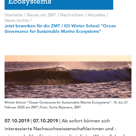
Ecosystems"
Startseite
/
Neues am ZMT
/
Nachrichten / Aktuelles
/
News-Archiv
/
Jetzt bewerben für die ZMT / IOI Winter School "Ocean
Governance for Sustainable Marine Ecosystems"
Winter School "Ocean Goverance for Sustainable Marine Ecosystems": 16. bis 21.
Februar 2020 am ZMT | Foto: Sonia Bejarano, ZMT
07.10.2019
|
07.10.2019
| Ab sofort können sich
interessierte Nachwuchswissenschaftlerinnen und -