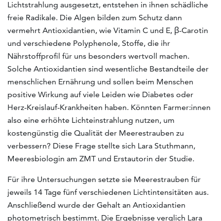
Lichtstrahlung ausgesetzt, entstehen in ihnen schädliche
freie Radikale. Die Algen bilden zum Schutz dann
vermehrt Antioxidantien, wie Vitamin C und E, β-Carotin
und verschiedene Polyphenole, Stoffe, die ihr
Nährstoffprofil für uns besonders wertvoll machen.
Solche Antioxidantien sind wesentliche Bestandteile der
menschlichen Ernährung und sollen beim Menschen
positive Wirkung auf viele Leiden wie Diabetes oder
Herz-Kreislauf-Krankheiten haben. Könnten Farmer:innen
also eine erhöhte Lichteinstrahlung nutzen, um
kostengünstig die Qualität der Meerestrauben zu
verbessern? Diese Frage stellte sich Lara Stuthmann,
Meeresbiologin am ZMT und Erstautorin der Studie.
Für ihre Untersuchungen setzte sie Meerestrauben für
jeweils 14 Tage fünf verschiedenen Lichtintensitäten aus.
Anschließend wurde der Gehalt an Antioxidantien
photometrisch bestimmt. Die Ergebnisse verglich Lara