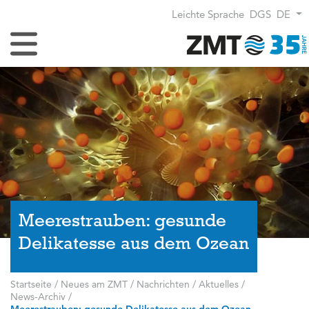
Leichte Sprache
DGS
DE
Navigation umschalten
Meerestrauben: gesunde
Delikatesse aus dem Ozean
Startseite
/
Neues am ZMT
/
Nachrichten / Aktuelles
/
News-Archiv
/