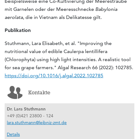
beispielsweise eine Co-Kultivierung der Meerestraube
mit Garnelen oder der Meeresschnecke
Babylonia
aerolata
, die in Vietnam als Delikatesse gilt.
Publikation
Stuthmann, Lara Elisabeth, et al. "Improving the
nutritional value of edible Caulerpa lentillifera
(Chlorophyta) using high light intensities. A realistic tool
for sea grape farmers." Algal Research 66 (2022): 102785.
https://doi.org/10.1016/j.algal.2022.102785
Kontakte
Dr. Lara Stuthmann
+49 (0)421 23800 - 124
lara.stuthmann@leibniz-zmt.de
Details