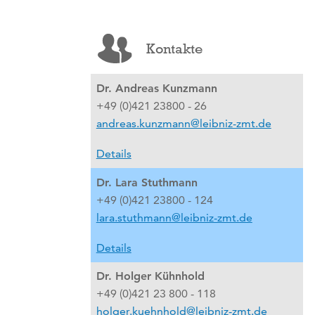
Kontakte
Dr. Andreas Kunzmann
+49 (0)421 23800 - 26
andreas.kunzmann@leibniz-zmt.de
Details
Dr. Lara Stuthmann
+49 (0)421 23800 - 124
lara.stuthmann@leibniz-zmt.de
Details
Dr. Holger Kühnhold
+49 (0)421 23 800 - 118
holger.kuehnhold@leibniz-zmt.de