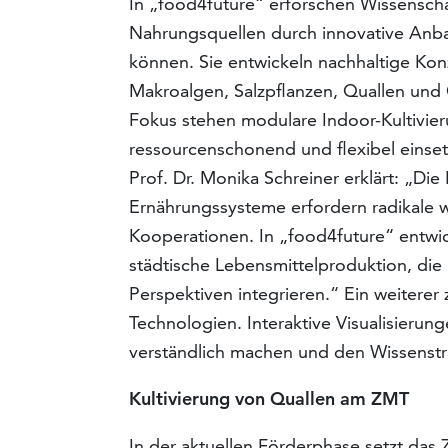
In „food4future“ erforschen Wissenschaf
Nahrungsquellen durch innovative Anba
können. Sie entwickeln nachhaltige Kon
Makroalgen, Salzpflanzen, Quallen und G
Fokus stehen modulare Indoor-Kultivier
ressourcenschonend und flexibel einset
Prof. Dr. Monika Schreiner erklärt: „Di
Ernährungssysteme erfordern radikale wi
Kooperationen. In „food4future“ entwic
städtische Lebensmittelproduktion, die
Perspektiven integrieren.“ Ein weiterer z
Technologien. Interaktive Visualisierun
verständlich machen und den Wissenstr
Kultivierung von Quallen am ZMT
In der aktuellen Förderphase setzt das 