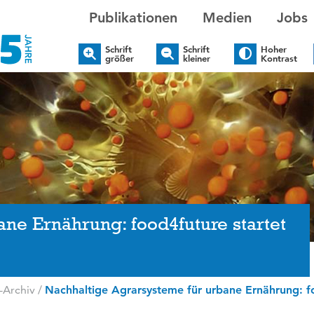
Publikationen
Medien
Jobs
Schrift
Schrift
Hoher
größer
kleiner
Kontrast
ne Ernährung: food4future startet
-Archiv
/
Nachhaltige Agrarsysteme für urbane Ernährung: fo