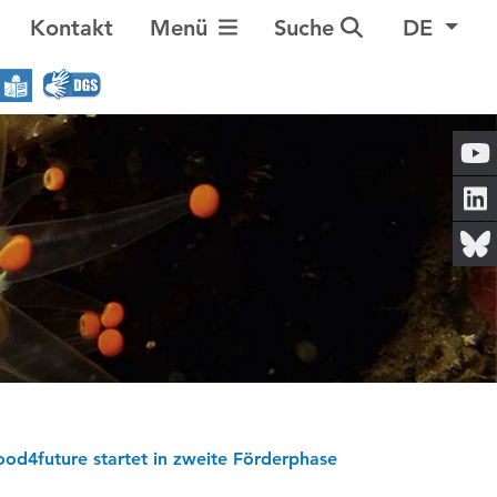
Navigation umschalten
Kontakt
Menü
Suche
DE
od4future startet in zweite Förderphase