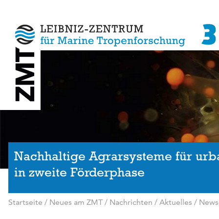
Nachhaltige Agrarsysteme für urba
in zweite Förderphase
Startseite
/
Neues am ZMT
/
Nachrichten / Aktuelles
/
News