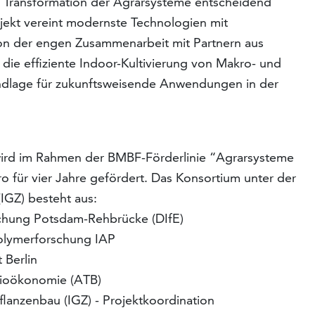
e Transformation der Agrarsysteme entscheidend
jekt vereint modernste Technologien mit
 von der engen Zusammenarbeit mit Partnern aus
 die effiziente Indoor-Kultivierung von Makro- und
undlage für zukunftsweisende Anwendungen in der
wird im Rahmen der BMBF-Förderlinie “Agrarsysteme
ro für vier Jahre gefördert. Das Konsortium unter der
(IGZ) besteht aus:
rschung Potsdam-Rehbrücke (DIfE)
Polymerforschung IAP
 Berlin
 Bioökonomie (ATB)
pflanzenbau (IGZ) - Projektkoordination