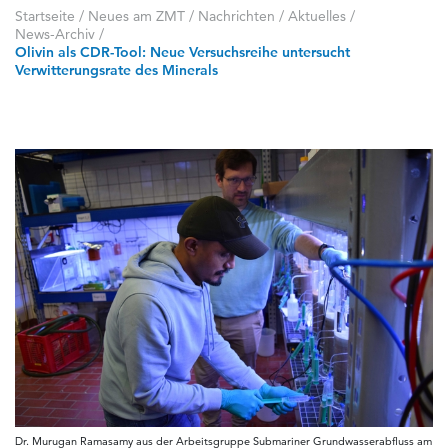
Startseite
/
Neues am ZMT
/
Nachrichten / Aktuelles
/
News-Archiv
/
Olivin als CDR-Tool: Neue Versuchsreihe untersucht
Verwitterungsrate des Minerals
Dr. Murugan Ramasamy aus der Arbeitsgruppe Submariner Grundwasserabfluss am