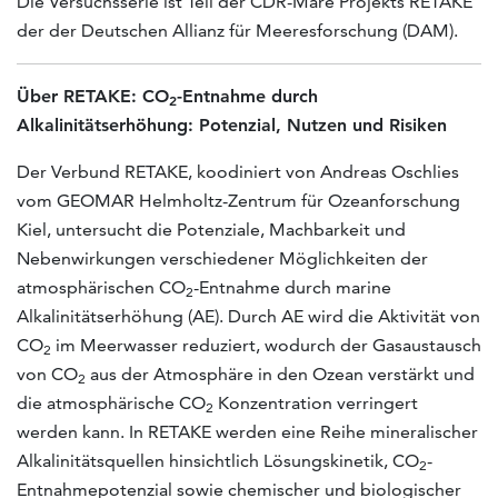
Die Versuchsserie ist Teil der CDR-Mare Projekts RETAKE
der der Deutschen Allianz für Meeresforschung (DAM).
Über RETAKE: CO
-Entnahme durch
2
Alkalinitätserhöhung: Potenzial, Nutzen und Risiken
Der Verbund RETAKE, koodiniert von Andreas Oschlies
vom GEOMAR Helmholtz-Zentrum für Ozeanforschung
Kiel, untersucht die Potenziale, Machbarkeit und
Nebenwirkungen verschiedener Möglichkeiten der
atmosphärischen CO
-Entnahme durch marine
2
Alkalinitätserhöhung (AE). Durch AE wird die Aktivität von
CO
im Meerwasser reduziert, wodurch der Gasaustausch
2
von CO
aus der Atmosphäre in den Ozean verstärkt und
2
die atmosphärische CO
Konzentration verringert
2
werden kann. In RETAKE werden eine Reihe mineralischer
Alkalinitätsquellen hinsichtlich Lösungskinetik, CO
-
2
Entnahmepotenzial sowie chemischer und biologischer