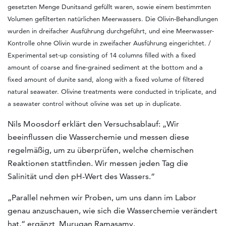
gesetzten Menge Dunitsand gefüllt waren, sowie einem bestimmten
Volumen gefilterten natürlichen Meerwassers. Die Olivin-Behandlungen
wurden in dreifacher Ausführung durchgeführt, und eine Meerwasser-
Kontrolle ohne Olivin wurde in zweifacher Ausführung eingerichtet. /
Experimental set-up consisting of 14 columns filled with a fixed
amount of coarse and fine-grained sediment at the bottom and a
fixed amount of dunite sand, along with a fixed volume of filtered
natural seawater. Olivine treatments were conducted in triplicate, and
a seawater control without olivine was set up in duplicate.
Nils Moosdorf erklärt den Versuchsablauf: „Wir
beeinflussen die Wasserchemie und messen diese
regelmäßig, um zu überprüfen, welche chemischen
Reaktionen stattfinden. Wir messen jeden Tag die
Salinität und den pH-Wert des Wassers.“
„Parallel nehmen wir Proben, um uns dann im Labor
genau anzuschauen, wie sich die Wasserchemie verändert
hat,“ ergänzt Murugan Ramasamy.