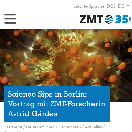
Leichte Sprache
DGS
DE
Navigation umschalten
Science Sips in Berlin:
Vortrag mit ZMT-Forscherin
Astrid Gärdes
Startseite
/
Neues am ZMT
/
Nachrichten / Aktuelles
/