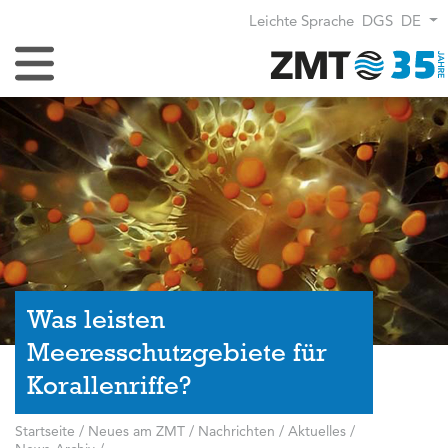
Leichte Sprache
DGS
DE
Navigation umschalten
Was leisten
Meeresschutzgebiete für
Korallenriffe?
Startseite
/
Neues am ZMT
/
Nachrichten / Aktuelles
/