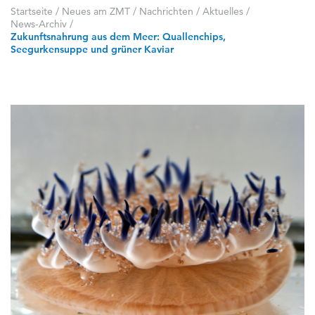
Startseite
/
Neues am ZMT
/
Nachrichten / Aktuelles
/
News-Archiv
/
Zukunftsnahrung aus dem Meer: Quallenchips,
Seegurkensuppe und grüner Kaviar