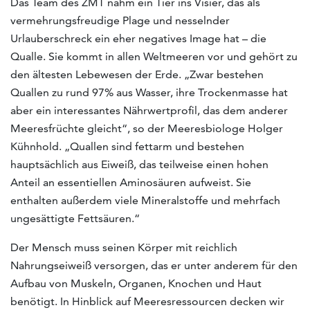
Das Team des ZMT nahm ein Tier ins Visier, das als
vermehrungsfreudige Plage und nesselnder
Urlauberschreck ein eher negatives Image hat – die
Qualle. Sie kommt in allen Weltmeeren vor und gehört zu
den ältesten Lebewesen der Erde. „Zwar bestehen
Quallen zu rund 97% aus Wasser, ihre Trockenmasse hat
aber ein interessantes Nährwertprofil, das dem anderer
Meeresfrüchte gleicht“, so der Meeresbiologe Holger
Kühnhold. „Quallen sind fettarm und bestehen
hauptsächlich aus Eiweiß, das teilweise einen hohen
Anteil an essentiellen Aminosäuren aufweist. Sie
enthalten außerdem viele Mineralstoffe und mehrfach
ungesättigte Fettsäuren.“
Der Mensch muss seinen Körper mit reichlich
Nahrungseiweiß versorgen, das er unter anderem für den
Aufbau von Muskeln, Organen, Knochen und Haut
benötigt. In Hinblick auf Meeresressourcen decken wir