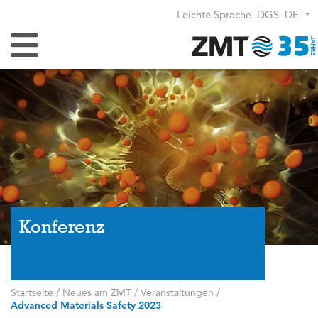
Leichte Sprache
DGS
DE
Navigation umschalten
Konferenz
Startseite
/
Neues am ZMT
/
Veranstaltungen
/
Advanced Materials Safety 2023