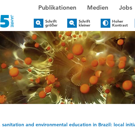
Publikationen
Medien
Jobs
Schrift
Schrift
Hoher
größer
kleiner
Kontrast
 sanitation and environmental education in Brazil: local initi