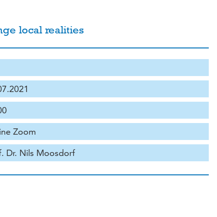
ge local realities
07.2021
00
ine Zoom
f. Dr. Nils Moosdorf