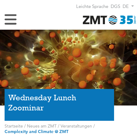
Leichte Sprache
DGS
DE
Navigation umschalten
Wednesday Lunch
Zoominar
Startseite
/
Neues am ZMT
/
Veranstaltungen
/
Complexity and Climate @ ZMT