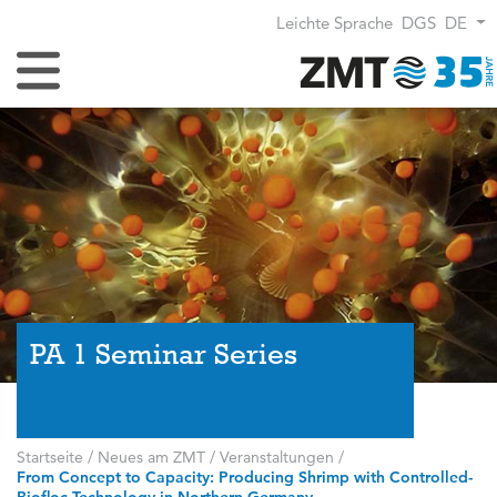
Leichte Sprache
DGS
DE
Navigation umschalten
PA 1 Seminar Series
Startseite
/
Neues am ZMT
/
Veranstaltungen
/
From Concept to Capacity: Producing Shrimp with Controlled-