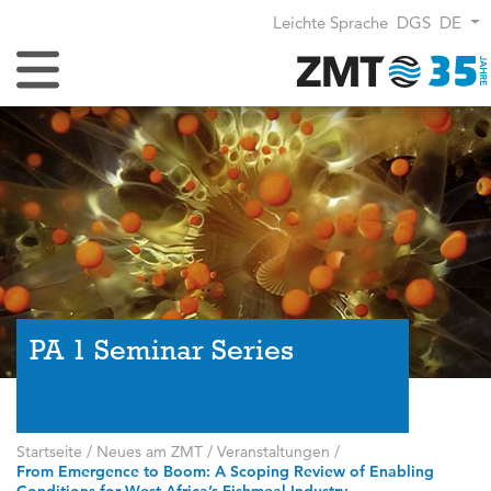
Leichte Sprache
DGS
DE
Navigation umschalten
PA 1 Seminar Series
Startseite
/
Neues am ZMT
/
Veranstaltungen
/
From Emergence to Boom: A Scoping Review of Enabling