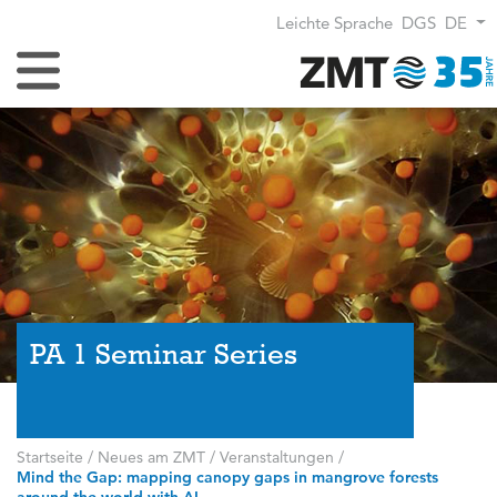
Leichte Sprache
DGS
DE
Navigation umschalten
PA 1 Seminar Series
Startseite
/
Neues am ZMT
/
Veranstaltungen
/
Mind the Gap: mapping canopy gaps in mangrove forests