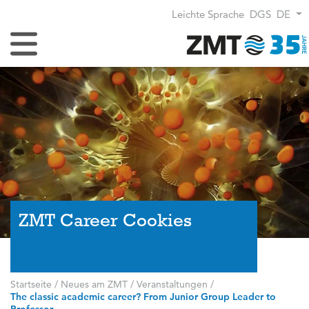
Leichte Sprache
DGS
DE
Navigation umschalten
ZMT Career Cookies
Startseite
/
Neues am ZMT
/
Veranstaltungen
/
The classic academic career? From Junior Group Leader to