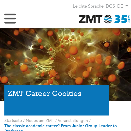
Leichte Sprache
DGS
DE
Navigation umschalten
ZMT Career Cookies
Startseite
/
Neues am ZMT
/
Veranstaltungen
/
The classic academic career? From Junior Group Leader to