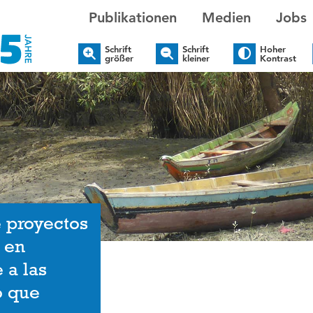
Publikationen
Medien
Jobs
Schrift
Schrift
Hoher
größer
kleiner
Kontrast
e proyectos
 en
 a las
o que