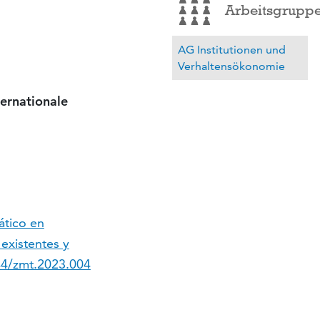
Arbeitsgrupp
AG Institutionen und
Verhaltensökonomie
ternationale
ático en
existentes y
44/zmt.2023.004