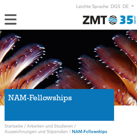
Leichte Sprache
DGS
DE
Navigation umschalten
NAM-Fellowships
Startseite
/
Arbeiten und Studieren
/
Auszeichnungen und Stipendien
/
NAM-Fellowships