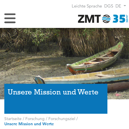
Leichte Sprache
DGS
DE
Navigation umschalten
Unsere Mission und Werte
Startseite
/
Forschung
/
Forschungsziel
/
Unsere Mission und Werte