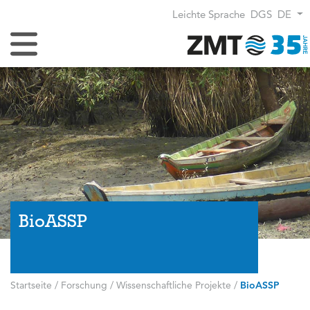
Leichte Sprache
DGS
DE
Navigation umschalten
BioASSP
Startseite
/
Forschung
/
Wissenschaftliche Projekte
/
BioASSP