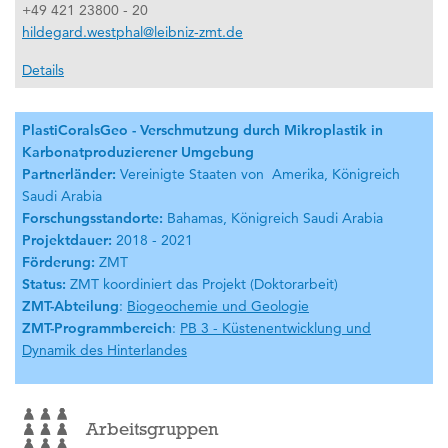
+49 421 23800 - 20
hildegard.westphal@leibniz-zmt.de
Details
PlastiCoralsGeo - Verschmutzung durch Mikroplastik in
Karbonatproduzierener Umgebung
Partnerländer:
Vereinigte Staaten von Amerika, Königreich
Saudi Arabia
Forschungsstandorte:
Bahamas, Königreich Saudi Arabia
Projektdauer:
2018 - 2021
Förderung:
ZMT
Status:
ZMT koordiniert das Projekt (Doktorarbeit)
ZMT-Abteilung
:
Biogeochemie und Geologie
ZMT-Programmbereich
:
PB 3 - Küstenentwicklung und
Dynamik des Hinterlandes
Arbeitsgruppen