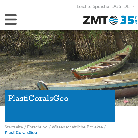
Leichte Sprache
DGS
DE
Navigation umschalten
PlastiCoralsGeo
Startseite
/
Forschung
/
Wissenschaftliche Projekte
/
PlastiCoralsGeo