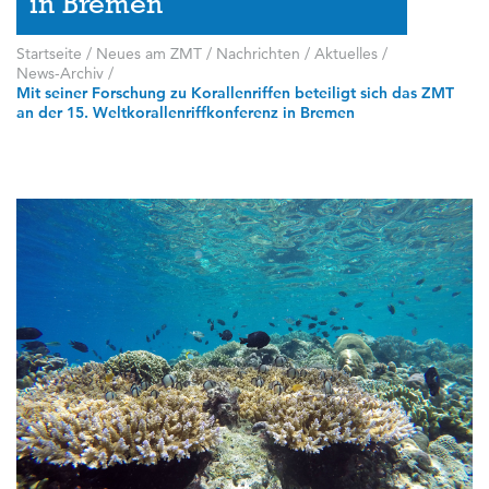
in Bremen
Startseite
/
Neues am ZMT
/
Nachrichten / Aktuelles
/
News-Archiv
/
Mit seiner Forschung zu Korallenriffen beteiligt sich das ZMT
an der 15. Weltkorallenriffkonferenz in Bremen