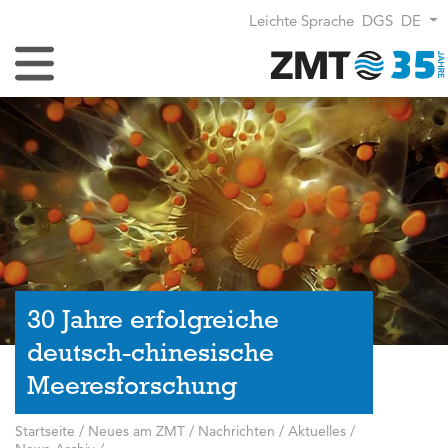
Leichte Sprache
DGS
DE
Navigation umschalten
30 Jahre erfolgreiche
deutsch-chinesische
Meeresforschung
Startseite
/
Neues am ZMT
/
Nachrichten / Aktuelles
/