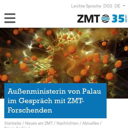
Leichte Sprache
DGS
DE
Navigation umschalten
Außenministerin von Palau
im Gespräch mit ZMT-
Forschenden
Startseite
/
Neues am ZMT
/
Nachrichten / Aktuelles
/