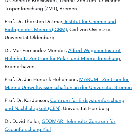
Dr. Annette Breckwoldt, Leibniz-Zentrum für Marine
Tropenforschung (ZMT), Bremen
Prof. Dr. Thorsten Dittmar,
Institut für Chemie und
Biologie des Meeres (ICBM)
, Carl von Ossietzky
Universität Oldenburg
Dr. Mar Fernandez-Mendez,
Alfred-Wegener-Institut
Helmholtz-Zentrum für Polar- und Meeresforschung
,
Bremerhaven
Prof. Dr. Jan-Hendrik Hehemann,
MARUM - Zentrum für
Marine Umweltwissenschaften an der Universität Bremen
Prof. Dr. Kai Jensen,
Centrum für Erdsystemforschung
und Nachhaltigkeit (CEN)
, Universität Hamburg
Dr. David Keller,
GEOMAR Helmholtz-Zentrum für
Ozeanforschung Kiel