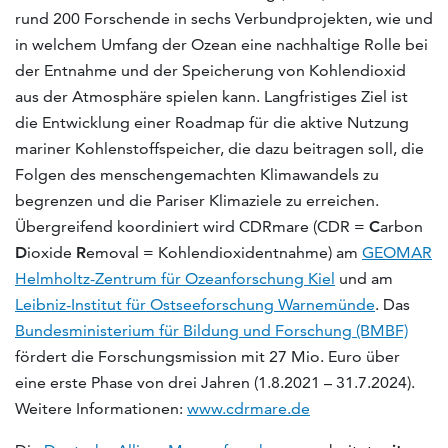
rund 200 Forschende in sechs Verbundprojekten, wie und
in welchem Umfang der Ozean eine nachhaltige Rolle bei
der Entnahme und der Speicherung von Kohlendioxid
aus der Atmosphäre spielen kann. Langfristiges Ziel ist
die Entwicklung einer Roadmap für die aktive Nutzung
mariner Kohlenstoffspeicher, die dazu beitragen soll, die
Folgen des menschengemachten Klimawandels zu
begrenzen und die Pariser Klimaziele zu erreichen.
Übergreifend koordiniert wird CDRmare (CDR =
C
arbon
D
ioxide
R
emoval = Kohlendioxidentnahme) am
GEOMAR
Helmholtz-Zentrum für Ozeanforschung Kiel
und am
Leibniz-Institut für Ostseeforschung Warnemünde
. Das
Bundesministerium für Bildung und Forschung (BMBF)
fördert die Forschungsmission mit 27 Mio. Euro über
eine erste Phase von drei Jahren (1.8.2021 – 31.7.2024).
Weitere Informationen:
www.cdrmare.de