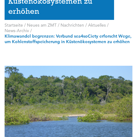
Küstenökosystemen zu
erhöhen
Startseite
/
Neues am ZMT
/
Nachrichten / Aktuelles
/
News-Archiv
/
Klimawandel begrenzen: Verbund sea4soCiety erforscht Wege,
um Kohlenstoffspeicherung in Küstenökosystemen zu erhöhen