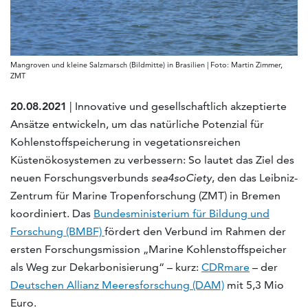
Mangroven und kleine Salzmarsch (Bildmitte) in Brasilien | Foto: Martin Zimmer,
ZMT
20.08.2021
| Innovative und gesellschaftlich akzeptierte
Ansätze entwickeln, um das natürliche Potenzial für
Kohlenstoffspeicherung in vegetationsreichen
Küstenökosystemen zu verbessern: So lautet das Ziel des
neuen Forschungsverbunds
sea4soCiety
, den das Leibniz-
Zentrum für Marine Tropenforschung (ZMT) in Bremen
koordiniert. Das
Bundesministerium für Bildung und
Forschung (BMBF)
fördert den Verbund im Rahmen der
ersten Forschungsmission „Marine Kohlenstoffspeicher
als Weg zur Dekarbonisierung“ – kurz:
CDRmare
– der
Deutschen Allianz Meeresforschung (DAM)
mit 5,3 Mio
Euro.