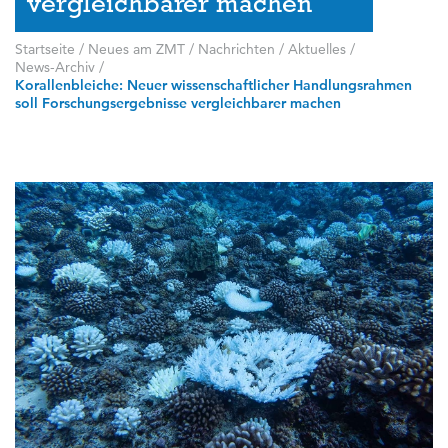
vergleichbarer machen
Startseite
/
Neues am ZMT
/
Nachrichten / Aktuelles
/
News-Archiv
/
Korallenbleiche: Neuer wissenschaftlicher Handlungsrahmen
soll Forschungsergebnisse vergleichbarer machen