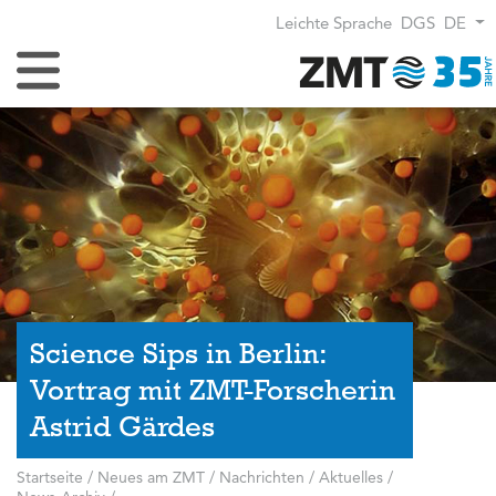
Leichte Sprache
DGS
DE
Navigation umschalten
Science Sips in Berlin:
Vortrag mit ZMT-Forscherin
Astrid Gärdes
Startseite
/
Neues am ZMT
/
Nachrichten / Aktuelles
/