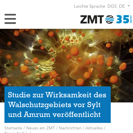
Leichte Sprache
DGS
DE
Navigation umschalten
Studie zur Wirksamkeit des
Walschutzgebiets vor Sylt
und Amrum veröffentlicht
Startseite
/
Neues am ZMT
/
Nachrichten / Aktuelles
/