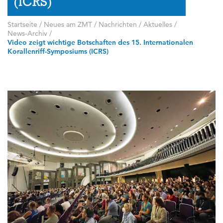
(ICRS)
Startseite
/
Neues am ZMT
/
Nachrichten / Aktuelles
/
News-Archiv
/
Video zeigt wichtige Botschaften des 15. Internationalen
Korallenriff-Symposiums (ICRS)