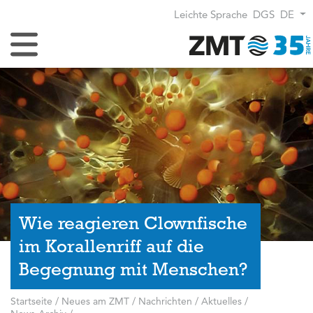
Leichte Sprache
DGS
DE
Navigation umschalten
Wie reagieren Clownfische
im Korallenriff auf die
Begegnung mit Menschen?
Startseite
/
Neues am ZMT
/
Nachrichten / Aktuelles
/