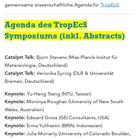
gemeinsame wissenschaftliche Agenda für
TropEcS
.
Agenda des TropEcS
Symposiums (inkl. Abstracts)
Catalyst Talk:
Bjorn Stevens (Max-Planck-Insitut für
Metereologie, Deutschland)
Catalyst Talk
:
Veronika Eyring
(DLR & Universität
Bremen, Deutschland)
Keynote:
Yu-Heng Tseng (NTU, Taiwan)
Keynote:
Moninya Roughan (University of New South
Wales, Australien)
Keynote:
Edward Gross (GEI Consultants, USA)
Keynote:
Erma Yulihastin (BRIN, Indonesien)
Keynote:
Julia Moriarty (University of Colorado Boulder,