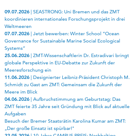
09.07.2026
| SEASTRONG: Uni Bremen und das ZMT
koordinieren internationales Forschungsprojekt in drei
Weltmeeren
07.07.2026
| Jetzt bewerben: Winter School “Ocean
Governance for Sustainable Marine Social Ecological
Systems”
25.06.2026
| ZMT-Wissenschaftlerin Dr. Estradivari bringt
globale Perspektive in EU-Debatte zur Zukunft der
Meeresforschung ein
11.06.2026
| Designierter Leibniz-Präsident Christoph M.
Schmidt zu Gast am ZMT: Gemeinsam die Zukunft der
Meere im Blick
04.06.2026
| Aufbruchstimmung am Geburtstag: Das
ZMT feierte 35 Jahre seit Gründung mit Blick auf aktuelle
Aufgaben
Besuch der Bremer Staatsrätin Karolina Kumar am ZMT:
„Der große Einsatz ist spürbar!"
22.05.2026
| 10 Jahre CAMPUS PREIS: Nachhaltige