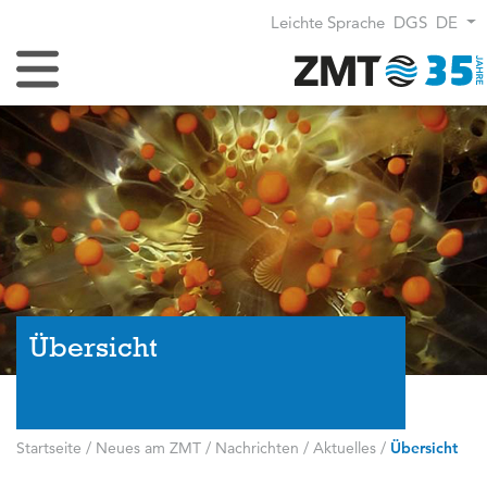
Leichte Sprache
DGS
DE
Navigation umschalten
Übersicht
Startseite
/
Neues am ZMT
/
Nachrichten / Aktuelles
/
Übersicht