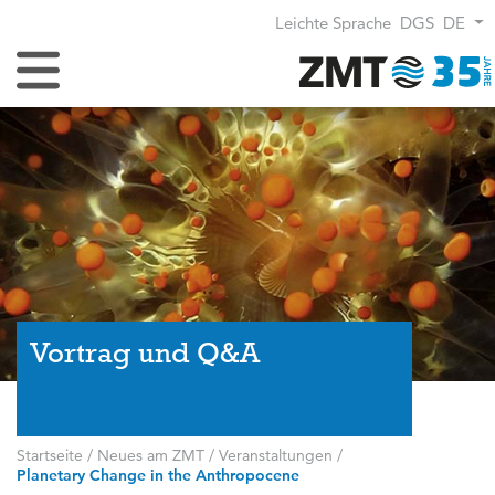
Leichte Sprache
DGS
DE
Navigation umschalten
Vortrag und Q&A
Startseite
/
Neues am ZMT
/
Veranstaltungen
/
Planetary Change in the Anthropocene