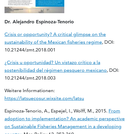
Dr. Alejandro Espinoza-Tenorio
Crisis or opportunity? A critical glimpse on the
sustainability of the Mexican fisheries regime
,
DOI:
10.21244/zmt.2018.001
¿Crisis u oportunidad? Un vistazo crítico a la
sostenibilidad del régimen pesquero mexicano
, DOI:
10.21244/zmt.2018.003
Weitere Informationen:
https://latsuecosur.wixsite.com/latsu
Espinoza-Tenorio, A., Espejel, I., Wolff, M., 2015.
From
adoption to implementation? An academic perspective
on Sustainable Fisheries Management in a developing