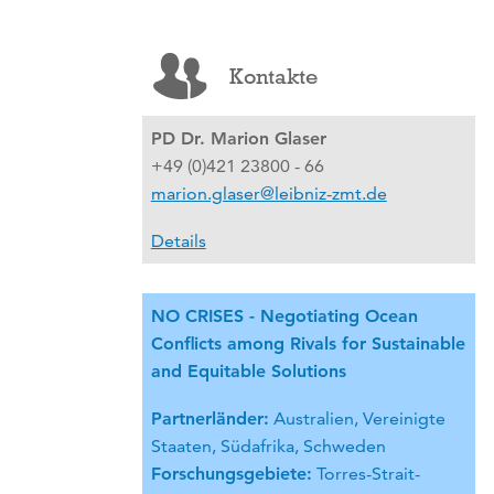
Kontakte
PD Dr. Marion Glaser
+49 (0)421 23800 - 66
marion.glaser@leibniz-zmt.de
Details
NO CRISES - Negotiating Ocean
Conflicts among Rivals for Sustainable
and Equitable Solutions
Partnerländer:
Australien, Vereinigte
Staaten, Südafrika, Schweden
Forschungsgebiete:
Torres-Strait-