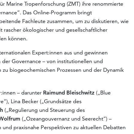
m für Marine Tropenforschung (ZMT) ihre renommierte
rnance“. Das Online-Programm bringt
eitende Fachleute zusammen, um zu diskutieren, wie
 rascher ökologischer und gesellschaftlicher
den können.
ternationalen Expert:innen aus und gewinnen
n der Governance – von institutionellen und
n zu biogeochemischen Prozessen und der Dynamik
r:innen – darunter
Raimund Bleischwitz
(„Blue
ve“), Lina Becker („Grundsätze des
gh
(„Regulierung und Steuerung des
 Wolfrum
(„Ozeangouvernanz und Seerecht“) –
n und praxisnahe Perspektiven zu aktuellen Debatten