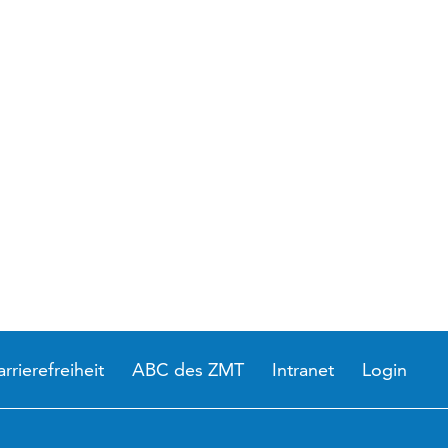
arrierefreiheit
ABC des ZMT
Intranet
Login