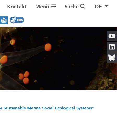
Navigation umschalten
Kontakt
Menü
Suche
DE
 Sustainable Marine Social Ecological Systems”