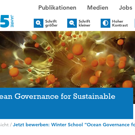
Publikationen
Medien
Jobs
Schrift
Schrift
Hoher
größer
kleiner
Kontrast
cean Governance for Sustainable
”
icht
/
Jetzt bewerben: Winter School “Ocean Governance for