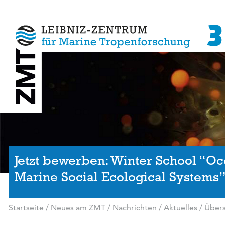
Jetzt bewerben: Winter School “O
Marine Social Ecological Systems
Startseite
/
Neues am ZMT
/
Nachrichten / Aktuelles
/
Übers