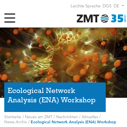
Leichte Sprache
DGS
DE
Navigation umschalten
Ecological Network
Analysis (ENA) Workshop
Startseite
/
Neues am ZMT
/
Nachrichten / Aktuelles
/
News-Archiv
/
Ecological Network Analysis (ENA) Workshop