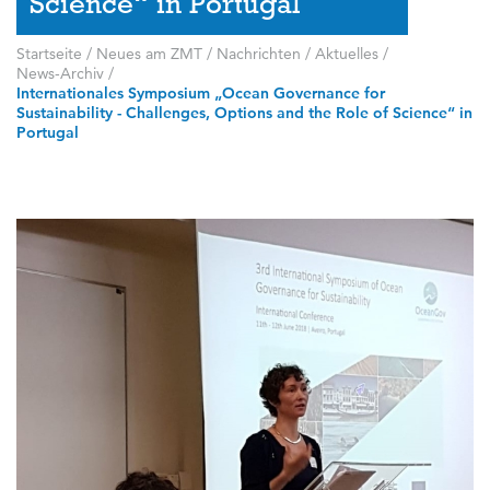
Science“ in Portugal
Startseite
/
Neues am ZMT
/
Nachrichten / Aktuelles
/
News-Archiv
/
Internationales Symposium „Ocean Governance for
Sustainability - Challenges, Options and the Role of Science“ in
Portugal