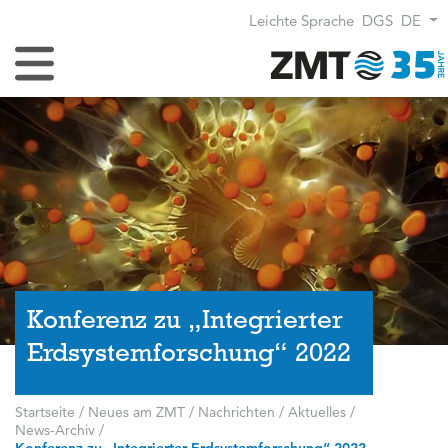
Leichte Sprache
DGS
DE
Navigation umschalten
Konferenz zu „Integrierter
Erdsystemforschung“ 2022
Startseite
/
Neues am ZMT
/
Nachrichten / Aktuelles
/
News-Archiv
/