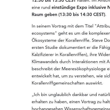
12:30 bis 13:30 CEST
halten. Im Ansch
eine rund
einstündige Expo inklusive 
Raum geben (13:30 bis 14:30 CEST)
.
In seinem Vortrag mit dem Titel "Attrib
ecosystems" geht es um die komplexen
Ökosysteme der Korallenriffe. Steve Doo
ersten Studie dokumentiert er die Fähig
Kalzifizierer in Korallenriffen), ihre 
Klimawandels durch Interaktionen mit A
beschreibt der Meeresökophysiologe ei
entwickelt hat, um zu verstehen, wie si
Korallenriffgemeinschaften auswirkt.
„Ich bin unglaublich dankbar und natür
erhalten zu haben, einen Vortrag zu hal
hochangesehen Wissenschaftsgemeinscha