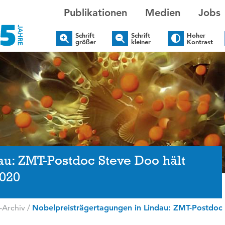
Publikationen
Medien
Jobs
Schrift
Schrift
Hoher
größer
kleiner
Kontrast
au: ZMT-Postdoc Steve Doo hält
2020
-Archiv
/
Nobelpreisträgertagungen in Lindau: ZMT-Postdoc 