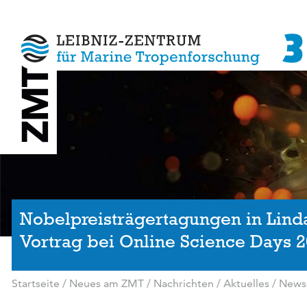
Nobelpreisträgertagungen in Lind
Vortrag bei Online Science Days 
Startseite
/
Neues am ZMT
/
Nachrichten / Aktuelles
/
News