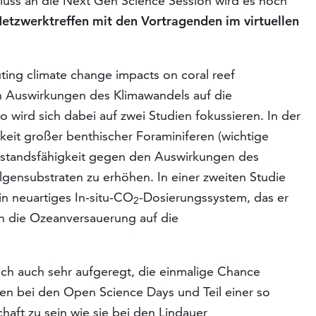
luss an die Next Gen Science Session wird es noch
Netzwerktreffen mit den Vortragenden im virtuellen
uting climate change impacts on coral reef
 Auswirkungen des Klimawandels auf die
 wird sich dabei auf zwei Studien fokussieren. In der
keit großer benthischer Foraminiferen (wichtige
Widerstandsfähigkeit gegen den Auswirkungen des
lgensubstraten zu erhöhen. In einer zweiten Studie
n neuartiges In-situ-CO
-Dosierungssystem, das er
2
ch die Ozeanversauerung auf die
lich auch sehr aufgeregt, die einmalige Chance
ten bei den Open Science Days und Teil einer so
ft zu sein wie sie bei den Lindauer