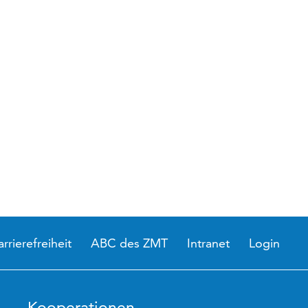
arrierefreiheit
ABC des ZMT
Intranet
Login
Kooperationen