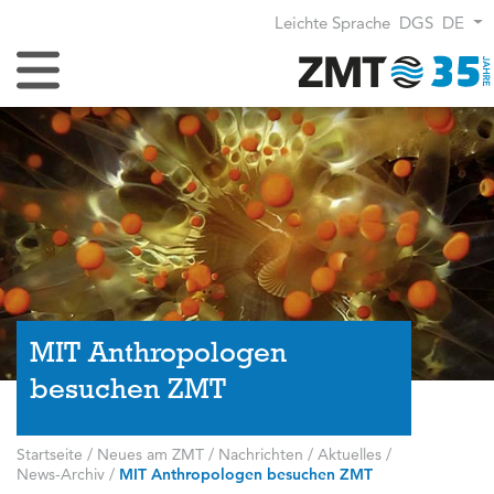
Leichte Sprache
DGS
DE
Navigation umschalten
MIT Anthropologen
besuchen ZMT
Startseite
/
Neues am ZMT
/
Nachrichten / Aktuelles
/
News-Archiv
/
MIT Anthropologen besuchen ZMT