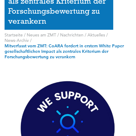
als zentrales Kriterium der
Forschungsbewertung zu
verankern
Startseite
/
Neues am ZMT
/
Nachrichten / Aktuelles
/
News-Archiv
/
Mitverfasst vom ZMT: CoARA fordert in erstem White Paper
gesellschaftlichen Impact als zentrales Kriterium der
Forschungsbewertung zu verankern