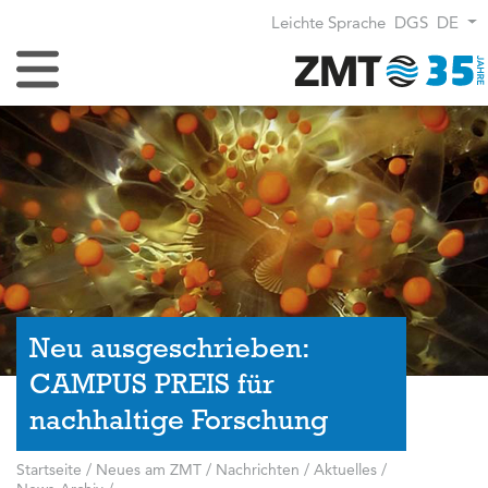
Leichte Sprache
DGS
DE
Navigation umschalten
Neu ausgeschrieben:
CAMPUS PREIS für
nachhaltige Forschung
Startseite
/
Neues am ZMT
/
Nachrichten / Aktuelles
/