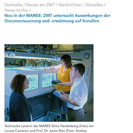
Startseite
/
Neues am ZMT
/
Nachrichten / Aktuelles
/
News-Archiv
/
Neu in der MAREE: ZMT untersucht Auswirkungen der
Ozeanversauerung und -erwärmung auf Korallen
Technische Leiterin der MAREE Silvia Hardenberg (links) mit
Louise Cameron und Prof. Dr. Justin Ries (Foto: Andrea