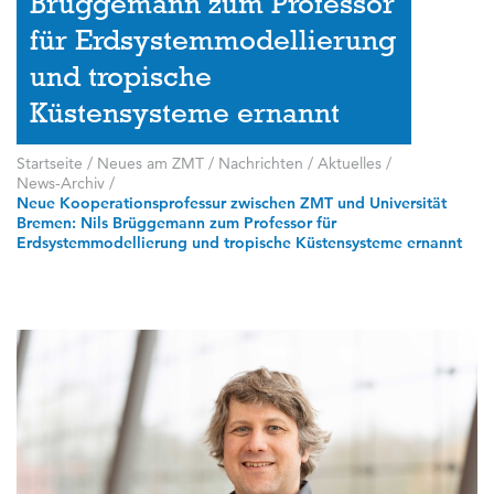
Brüggemann zum Professor
für Erdsystemmodellierung
und tropische
Küstensysteme ernannt
Startseite
/
Neues am ZMT
/
Nachrichten / Aktuelles
/
News-Archiv
/
Neue Kooperationsprofessur zwischen ZMT und Universität
Bremen: Nils Brüggemann zum Professor für
Erdsystemmodellierung und tropische Küstensysteme ernannt