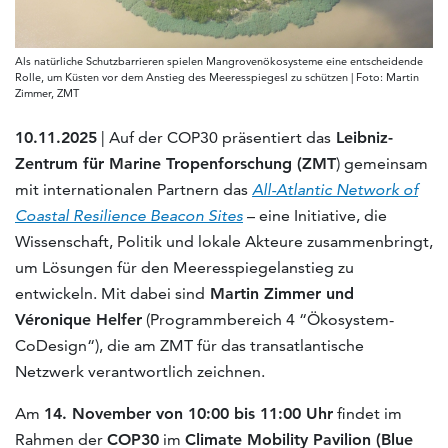
Als natürliche Schutzbarrieren spielen Mangrovenökosysteme eine entscheidende
Rolle, um Küsten vor dem Anstieg des Meeresspiegesl zu schützen | Foto: Martin
Zimmer, ZMT
10.11.2025
| Auf der COP30 präsentiert das
Leibniz-
Zentrum für Marine Tropenforschung (ZMT
) gemeinsam
mit internationalen Partnern das
All-Atlantic Network of
Coastal Resilience Beacon Sites
– eine Initiative, die
Wissenschaft, Politik und lokale Akteure zusammenbringt,
um Lösungen für den Meeresspiegelanstieg zu
entwickeln. Mit dabei sind
Martin Zimmer und
Véronique Helfer
(Programmbereich 4 “Ökosystem-
CoDesign“), die am ZMT für das transatlantische
Netzwerk verantwortlich zeichnen.
Am
14. November von 10:00 bis 11:00 Uhr
findet im
Rahmen der
COP30
im
Climate Mobility Pavilion (Blue