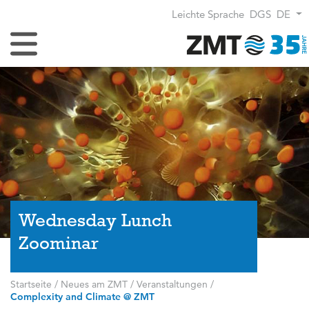
Leichte Sprache
DGS
DE
Navigation umschalten
Wednesday Lunch
Zoominar
Startseite
/
Neues am ZMT
/
Veranstaltungen
/
Complexity and Climate @ ZMT