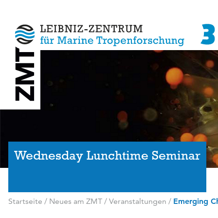
Wednesday Lunchtime Seminar
Startseite
/
Neues am ZMT
/
Veranstaltungen
/
Emerging Ch