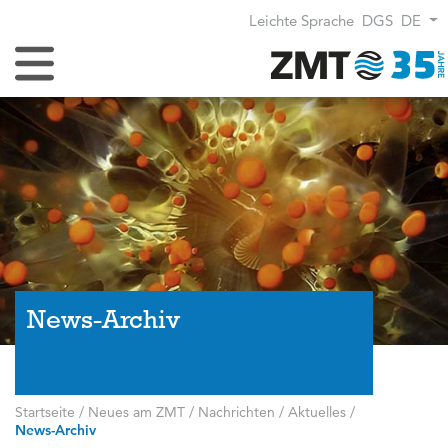
Leichte Sprache
DGS
DE
Navigation umschalten
News-Archiv
Startseite
/
Neues am ZMT
/
Nachrichten / Aktuelles
/
News-Archiv