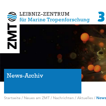
News-Archiv
Startseite
/
Neues am ZMT
/
Nachrichten / Aktuelles
/
News