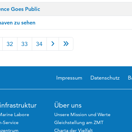
nce Goes Public
haven zu sehen
32
33
34
Impressum
Datenschutz
B
nfrastruktur
Über uns
Marine Labore
Unsere Mission und Werte
-Service
Gleichstellung am ZMT
hzentrum
Charta der Vielfalt