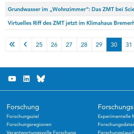
Grundwasser im „Wohnzimmer“: Das ZMT bei Scie
Virtuelles Riff des ZMT jetzt im Klimahaus Bremer
25
26
27
28
29
30
31
Forschung
Forschungsi
Forschungsziel
Experimentelle 
Forschungsregionen
Forschungsdaten
Verantwortungsvolle Forschung
Forschungstauc